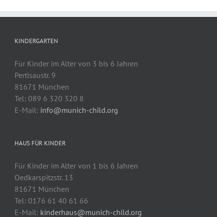
KINDERGARTEN
Für Kinder im Alter von 3 bis 6 Jahren
Pertisaustr. 9
81671 München
Tel: 089 6 320 320 8
E-Mail:
info@munich-child.org
HAUS FÜR KINDER
Für Kinder im Alter von 1 bis 6 Jahren
Oedkarspitzstr. 13
81671 München
Tel: 0176 61 40 61 66
E-Mail:
kinderhaus@munich-child.org