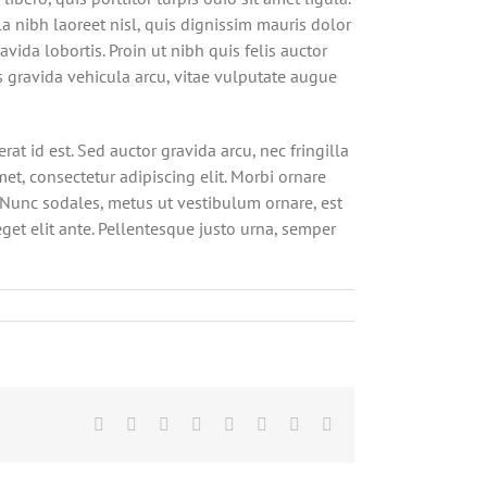
a nibh laoreet nisl, quis dignissim mauris dolor
avida lobortis. Proin ut nibh quis felis auctor
mus gravida vehicula arcu, vitae vulputate augue
rat id est. Sed auctor gravida arcu, nec fringilla
t, consectetur adipiscing elit. Morbi ornare
a. Nunc sodales, metus ut vestibulum ornare, est
get elit ante. Pellentesque justo urna, semper
Facebook
X
Reddit
LinkedIn
Tumblr
Pinterest
Vk
E-
Mail