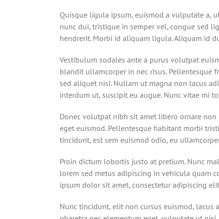
Bild
Quisque ligula ipsum, euismod a vulputate a, ult
nunc dui, tristique in semper vel, congue sed li
hendrerit. Morbi id aliquam ligula. Aliquam id d
Vestibulum sodales ante a purus volutpat euism
blandit ullamcorper in nec risus. Pellentesque f
sed aliquet nisi. Nullam ut magna non lacus adip
interdum ut, suscipit eu augue. Nunc vitae mi to
Donec volutpat nibh sit amet libero ornare non 
eget euismod. Pellentesque habitant morbi trist
tincidunt, est sem euismod odio, eu ullamcorper 
Proin dictum lobortis justo at pretium. Nunc ma
lorem sed metus adipiscing in vehicula quam c
ipsum dolor sit amet, consectetur adipiscing elit
Nunc tincidunt, elit non cursus euismod, lacus 
pharetra nec elementum eget, vulputate ut nisi. 