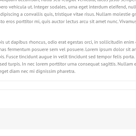
ro vehicula ut. Integer sodales, urna eget interdum eleifend, null
dipiscing a convallis quis, tristique vitae risus. Nullam molestie gr
justo eros porttitor mi, quis auctor lectus arcu sit amet nunc. Viva
is ut dapibus rhoncus, odio erat egestas orci, in sollicitudin enim e
nas fermentum posuere sem vel posuere. Lorem ipsum dolor sit ame
pis. Fusce tincidunt augue in velit tincidunt sed tempor felis port
ed turpis. In nec lorem porttitor urna consequat sagittis. Nullam e
eget diam nec mi dignissim pharetra.