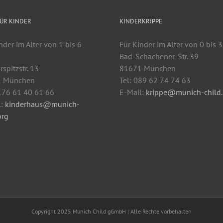
ÜR KINDER
KINDERKRIPPE
nder im Alter von 1 bis 6
Für Kinder im Alter von 0 bis 3
n
Bad-Schachener-Str. 39
spitzstr. 13
81671 München
1 München
Tel: 089 62 74 74 63
0176 61 40 61 66
E-Mail:
krippe@munich-child.
l:
kinderhaus@munich-
org
Copyright 2025 Munich Child gGmbH | Alle Rechte vorbehalten