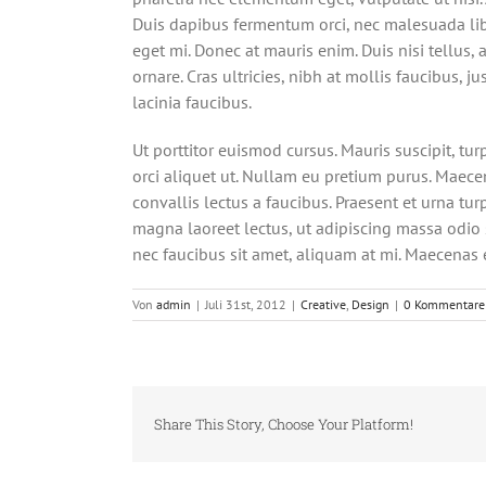
Duis dapibus fermentum orci, nec malesuada libe
eget mi. Donec at mauris enim. Duis nisi tellus, a
ornare. Cras ultricies, nibh at mollis faucibus, 
lacinia faucibus.
Ut porttitor euismod cursus. Mauris suscipit, turp
orci aliquet ut. Nullam eu pretium purus. Maece
convallis lectus a faucibus. Praesent et urna tur
magna laoreet lectus, ut adipiscing massa odio s
nec faucibus sit amet, aliquam at mi. Maecenas 
Von
admin
|
Juli 31st, 2012
|
Creative
,
Design
|
0 Kommentare
Share This Story, Choose Your Platform!