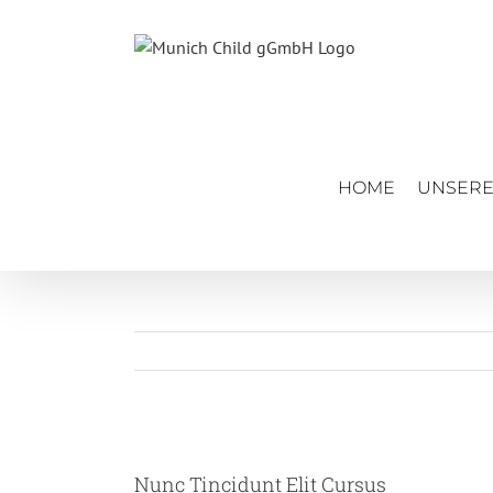
Zum
Inhalt
springen
HOME
UNSERE
Zeige
grösseres
Nunc Tincidunt Elit Cursus