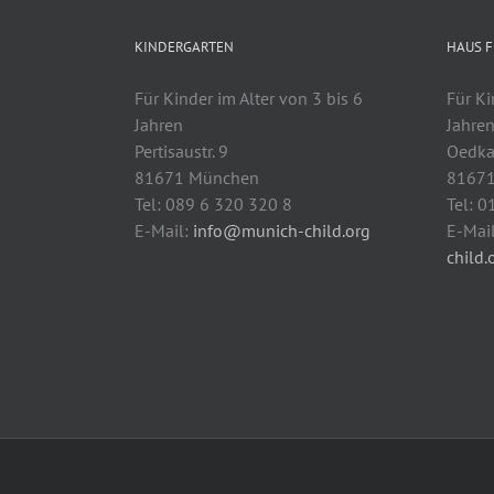
KINDERGARTEN
HAUS F
Für Kinder im Alter von 3 bis 6
Für Ki
Jahren
Jahre
Pertisaustr. 9
Oedkar
81671 München
8167
Tel: 089 6 320 320 8
Tel: 
E-Mail:
info@munich-child.org
E-Mai
child.