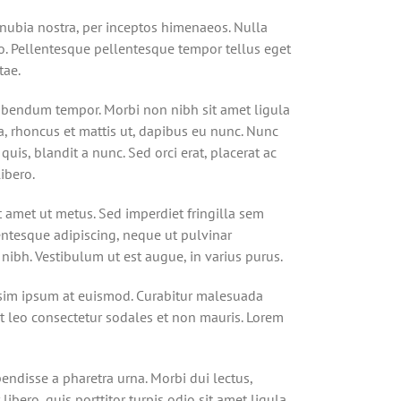
conubia nostra, per inceptos himenaeos. Nulla
ero. Pellentesque pellentesque tempor tellus eget
tae.
bibendum tempor. Morbi non nibh sit amet ligula
a, rhoncus et mattis ut, dapibus eu nunc. Nunc
is, blandit a nunc. Sed orci erat, placerat ac
ibero.
t amet ut metus. Sed imperdiet fringilla sem
entesque adipiscing, neque ut pulvinar
 nibh. Vestibulum ut est augue, in varius purus.
issim ipsum at euismod. Curabitur malesuada
 leo consectetur sodales et non mauris. Lorem
endisse a pharetra urna. Morbi dui lectus,
bero, quis porttitor turpis odio sit amet ligula.