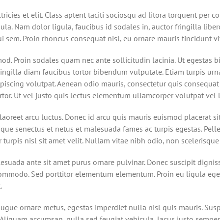
ricies et elit. Class aptent taciti sociosqu ad litora torquent per 
gula. Nam dolor ligula, faucibus id sodales in, auctor fringilla lib
ui sem. Proin rhoncus consequat nisl, eu ornare mauris tincidunt vi
od. Proin sodales quam nec ante sollicitudin lacinia. Ut egestas 
ringilla diam faucibus tortor bibendum vulputate. Etiam turpis urn
iscing volutpat. Aenean odio mauris, consectetur quis consequat qu
rtor. Ut vel justo quis lectus elementum ullamcorper volutpat vel l
laoreet arcu luctus. Donec id arcu quis mauris euismod placerat si
ique senectus et netus et malesuada fames ac turpis egestas. Pell
turpis nisl sit amet velit. Nullam vitae nibh odio, non scelerisque
lesuada ante sit amet purus ornare pulvinar. Donec suscipit dign
ommodo. Sed porttitor elementum elementum. Proin eu ligula eget
.
augue ornare metus, egestas imperdiet nulla nisl quis mauris. Susp
Aliquam accumsan, nulla sed feugiat vehicula, lacus justo semper li