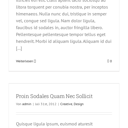
iltricies etri elit. Class aptent taciti sociosqu ad
litora torquent per conubia nostra, per inceptos
himenaeos. Nulla nunc dui, tristique in semper
vel, congue sed ligula. Nam dolor ligula,
faucibus id sodales in, auctor fringilla libero.
Pellentesque pellentesque tempor tellus eget
hendrerit. Morbi id aliquam ligula. Aliquam id dui
[...]
Weiterlesen
0
Proin Sodales Quam Nec Sollicit
Von
admin
|
Juli 31st, 2012
|
Creative
,
Design
Quisque ligula ipsum, euismod aturesit